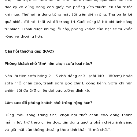
đạc kỹ và dùng băng keo giấy mô phỏng kích thước lên sàn trước
khi mua. Thứ hai là dùng tông màu tối trên diện rộng. Thứ ba là kê
quá nhiều đồ nội thất và đồ trang trí. Cuối cùng là bỏ phí ánh sáng
tự nhiên. Tránh được những lỗi này, phòng khách của bạn sẽ tự khắc
rộng và thoáng hơn.
Câu hỏi thường gặp (FAQ)
Phòng khách nhỏ 15m² nên chọn sofa loại nào?
Nên ưu tiên sofa băng 2 – 3 chỗ dáng chữ I (dài 140 – 180cm) hoặc
sofa nhỏ chân cao, tránh sofa góc chữ L cồng kềnh. Sofa chỉ nên
chiếm tối đa 2/3 chiều dài bức tường định kê.
Làm sao để phòng khách nhỏ trông rộng hơn?
Dùng màu sáng trung tính, chọn nội thất chân cao dáng thanh
mảnh, lưu trữ theo chiều dọc, tận dụng gương phản chiếu ánh sáng
và giữ mặt sàn thông thoáng theo tinh thần “ít mà chất”.