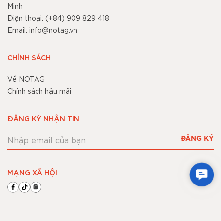
Minh
Điện thoại: (+84) 909 829 418
Email: info@notag.vn
CHÍNH SÁCH
Về NOTAG
Chính sách hậu mãi
ĐĂNG KÝ NHẬN TIN
ĐĂNG KÝ
MẠNG XÃ HỘI
Cont