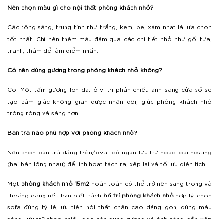
Nên chọn màu gì cho nội thất phòng khách nhỏ?
Các tông sáng, trung tính như trắng, kem, be, xám nhạt là lựa chọn
tốt nhất. Chỉ nên thêm màu đậm qua các chi tiết nhỏ như gối tựa,
tranh, thảm để làm điểm nhấn.
Có nên dùng gương trong phòng khách nhỏ không?
Có. Một tấm gương lớn đặt ở vị trí phản chiếu ánh sáng cửa sổ sẽ
tạo cảm giác không gian được nhân đôi, giúp phòng khách nhỏ
trông rộng và sáng hơn.
Bàn trà nào phù hợp với phòng khách nhỏ?
Nên chọn bàn trà dáng tròn/oval, có ngăn lưu trữ hoặc loại nesting
(hai bàn lồng nhau) để linh hoạt tách ra, xếp lại và tối ưu diện tích.
Một
phòng khách nhỏ 15m2
hoàn toàn có thể trở nên sang trọng và
thoáng đãng nếu bạn biết cách
bố trí phòng khách nhỏ
hợp lý: chọn
sofa đúng tỷ lệ, ưu tiên nội thất chân cao dáng gọn, dùng màu
sáng, lưu trữ theo chiều dọc, tận dụng gương và ánh sáng, sắp xếp