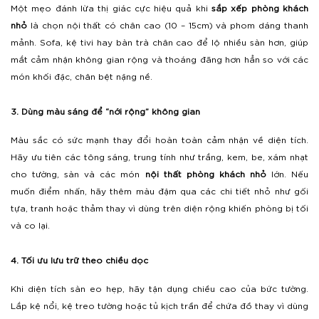
Một mẹo đánh lừa thị giác cực hiệu quả khi
sắp xếp phòng khách
nhỏ
là chọn nội thất có chân cao (10 – 15cm) và phom dáng thanh
mảnh. Sofa, kệ tivi hay bàn trà chân cao để lộ nhiều sàn hơn, giúp
mắt cảm nhận không gian rộng và thoáng đãng hơn hẳn so với các
món khối đặc, chân bệt nặng nề.
3. Dùng màu sáng để “nới rộng” không gian
Màu sắc có sức mạnh thay đổi hoàn toàn cảm nhận về diện tích.
Hãy ưu tiên các tông sáng, trung tính như trắng, kem, be, xám nhạt
cho tường, sàn và các món
nội thất phòng khách nhỏ
lớn. Nếu
muốn điểm nhấn, hãy thêm màu đậm qua các chi tiết nhỏ như gối
tựa, tranh hoặc thảm thay vì dùng trên diện rộng khiến phòng bị tối
và co lại.
4. Tối ưu lưu trữ theo chiều dọc
Khi diện tích sàn eo hẹp, hãy tận dụng chiều cao của bức tường.
Lắp kệ nổi, kệ treo tường hoặc tủ kịch trần để chứa đồ thay vì dùng