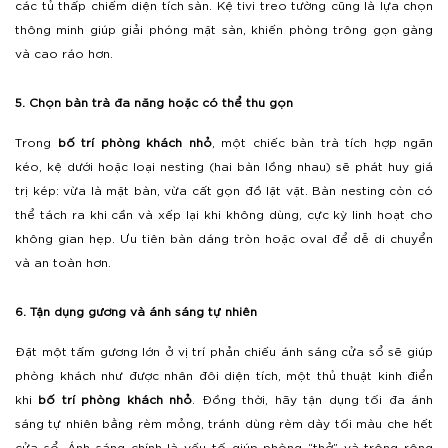
các tủ thấp chiếm diện tích sàn. Kệ tivi treo tường cũng là lựa chọn
thông minh giúp giải phóng mặt sàn, khiến phòng trông gọn gàng
và cao ráo hơn.
5. Chọn bàn trà đa năng hoặc có thể thu gọn
Trong
bố trí phòng khách nhỏ
, một chiếc bàn trà tích hợp ngăn
kéo, kệ dưới hoặc loại nesting (hai bàn lồng nhau) sẽ phát huy giá
trị kép: vừa là mặt bàn, vừa cất gọn đồ lặt vặt. Bàn nesting còn có
thể tách ra khi cần và xếp lại khi không dùng, cực kỳ linh hoạt cho
không gian hẹp. Ưu tiên bàn dáng tròn hoặc oval để dễ di chuyển
và an toàn hơn.
6. Tận dụng gương và ánh sáng tự nhiên
Đặt một tấm gương lớn ở vị trí phản chiếu ánh sáng cửa sổ sẽ giúp
phòng khách như được nhân đôi diện tích, một thủ thuật kinh điển
khi
bố trí phòng khách nhỏ
. Đồng thời, hãy tận dụng tối đa ánh
sáng tự nhiên bằng rèm mỏng, tránh dùng rèm dày tối màu che hết
cửa sổ. Ánh sáng chính là yếu tố giúp phòng “thở” và trông rộng