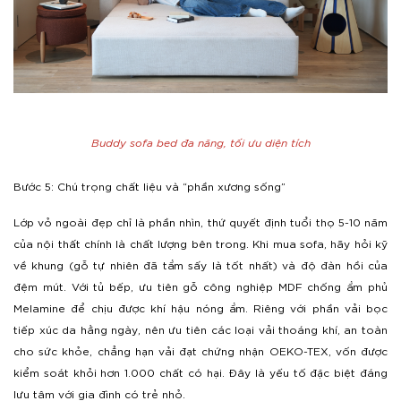
Buddy sofa bed đa năng, tối ưu diện tích
Bước 5: Chú trọng chất liệu và “phần xương sống”
Lớp vỏ ngoài đẹp chỉ là phần nhìn, thứ quyết định tuổi thọ 5-10 năm
của nội thất chính là chất lượng bên trong. Khi mua sofa, hãy hỏi kỹ
về khung (gỗ tự nhiên đã tẩm sấy là tốt nhất) và độ đàn hồi của
đệm mút. Với tủ bếp, ưu tiên gỗ công nghiệp MDF chống ẩm phủ
Melamine để chịu được khí hậu nóng ẩm. Riêng với phần vải bọc
tiếp xúc da hằng ngày, nên ưu tiên các loại vải thoáng khí, an toàn
cho sức khỏe, chẳng hạn vải đạt chứng nhận OEKO-TEX, vốn được
kiểm soát khỏi hơn 1.000 chất có hại. Đây là yếu tố đặc biệt đáng
lưu tâm với gia đình có trẻ nhỏ.