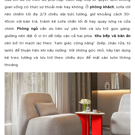
gian sống có thực sự thoải mái hay không. Ở
phòng khách
, sofa chỉ
nên chiếm tối đa 2/3 chiều dài bức tường, giữ khoảng cách 30-
45cm với bàn trà, tránh kê sofa chắn lối đi hay quay lưng ra cửa
chính.
Phòng ngủ
cần ưu tiên sự yên tĩnh và lưu trữ gọn gàng;
giường nên đặt ở vị trí dễ tiếp cận cả hai phía.
Khu bếp và bàn ăn
nên bố trí mạch lạc theo “tam giác công năng” (bếp, chậu rửa, tủ
lạnh) để thuận tiện khi nấu nướng. Với những góc nhỏ, hãy tận dụng
kệ treo tường và lưu trữ theo chiều dọc để mặt sàn luôn thông
thoáng.