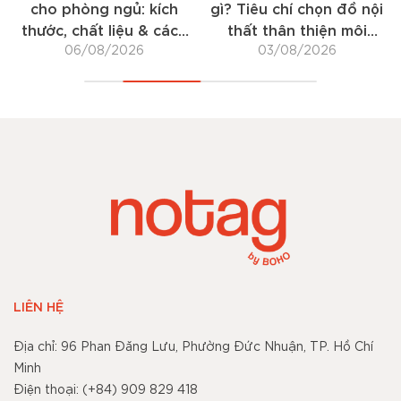
: kích
gì? Tiêu chí chọn đồ nội
gì? Cách chọn 
u & cách
thất thân thiện môi
bành cho góc thư
26
03/08/2026
trường
25/07/2026
tại nhà
LIÊN HỆ
Địa chỉ: 96 Phan Đăng Lưu, Phường Đức Nhuận, TP. Hồ Chí
Minh
Điện thoại: (+84) 909 829 418