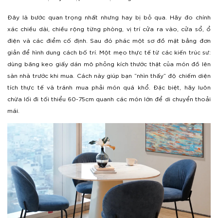
Đây là bước quan trọng nhất nhưng hay bị bỏ qua. Hãy đo chính
xác chiều dài, chiều rộng từng phòng, vị trí cửa ra vào, cửa sổ, ổ
điện và các điểm cố định. Sau đó phác một sơ đồ mặt bằng đơn
giản để hình dung cách bố trí. Một mẹo thực tế từ các kiến trúc sư:
dùng băng keo giấy dán mô phỏng kích thước thật của món đồ lên
sàn nhà trước khi mua. Cách này giúp bạn “nhìn thấy” độ chiếm diện
tích thực tế và tránh mua phải món quá khổ. Đặc biệt, hãy luôn
chừa lối đi tối thiểu 60-75cm quanh các món lớn để di chuyển thoải
mái.