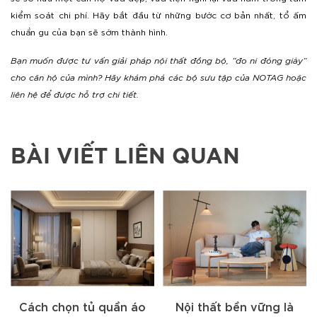
kiểm soát chi phí. Hãy bắt đầu từ những bước cơ bản nhất, tổ ấm
chuẩn gu của bạn sẽ sớm thành hình.
Bạn muốn được tư vấn giải pháp nội thất đồng bộ, “đo ni đóng giày”
cho căn hộ của mình? Hãy khám phá các bộ sưu tập của NOTAG hoặc
liên hệ để được hỗ trợ chi tiết.
BÀI VIẾT LIÊN QUAN
quần áo
Nội thất bền vững là
Ghế bành (armcha