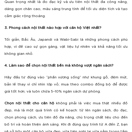
Quan trọng nhất là đo đạc kỹ và ưu tiên nội thất đa công năng,
dáng gọn chân cao, màu sáng trung tính để tối ưu diện tích và tạo
cảm giác rộng thoáng.
3. Phong cách nội thất nào hợp với căn hộ Việt nhất?
Tối giản, Bắc Âu, Japandi và Wabi-Sabi là những phong cách phù
hợp, vì đề cao sự gọn gàng, vật liệu tự nhiên và khả năng tối ưu
không gian nhỏ.
4. Làm sao để chọn nội thất bền mà không vượt ngân sách?
Hãy đầu tư đúng vào “phần xương sống” như khung gỗ, đệm mút,
bản lề thay vì chỉ nhìn lớp vỏ; mua theo combo đồng bộ để được
giá tốt hơn; và luôn chừa 5–10% ngân sách dự phòng.
Chọn nội thất cho căn hộ
không phải là việc mua thật nhiều đồ
đẹp, mà là một quá trình có kế hoạch: từ lên ngân sách, đo đạc,
chọn phong cách, ưu tiên đồ đa năng, chú trọng chất liệu cho đến
bố trí và hoàn thiện ánh sáng. Khi đi đúng quy trình từ A đến Z, bạn
sẽ sở hữu một căn hộ vừa đẹp, vừa tiện nghi lại vừa nằm trong tầm