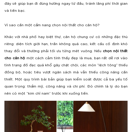
đây sẽ giúp bạn đi đúng hướng ngay từ đầu, tránh lãng phí thời gian
và tiền bạc.
Vì sao cần một cẩm nang chọn nội thất cho căn hộ?
Khác với nhà phố hay biệt thự, căn hộ chung cư có những đặc thù
riêng: diện tích giới hạn, trần không quá cao, kết cấu cố định khó
thay đổi và thường phải tối ưu từng mét vuông. Nếu
chọn nội thất
cho căn hộ
một cách cảm tính thấy đẹp là mua, bạn rất dễ rơi vào
tình trạng đồ đạc quá khổ gây chật chội, các món “lệch tông” thiếu
đồng bộ, hoặc tiêu vượt ngân sách mà vẫn thiếu công năng cần
thiết.
Một quy trình bài bản giúp bạn kiểm soát được cả ba yếu tố
quan trọng: thẩm mỹ, công năng và chi phí. Đó chính là lý do bạn
nên có một “kim chỉ nam” trước khi xuống tiền.