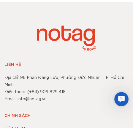
LIÊN HỆ
Địa chỉ: 96 Phan Đăng Lưu, Phường Đức Nhuận, TP. Hồ Chí
Minh
Điện thoại: (+84) 909 829 418
Cont
Email: info@notag.vn
CHÍNH SÁCH
Về NOTAG