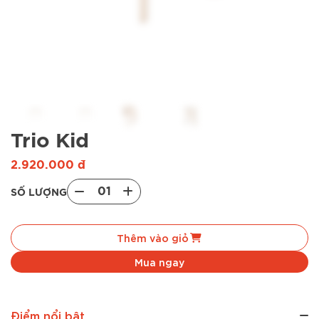
Trio Kid
2.920.000
đ
01
SỐ LƯỢNG
Trio
Kid
Thêm vào giỏ
quantity
Mua ngay
Điểm nổi bật