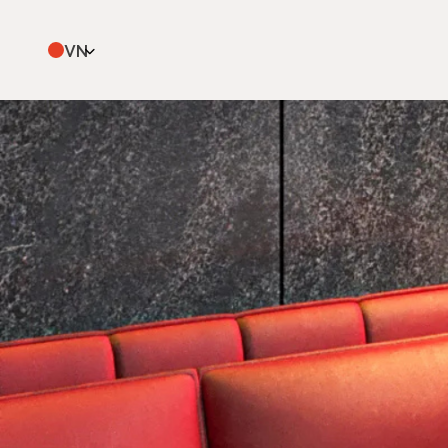
Tag:
sofa cho khí hậu nóng ẩm
VN